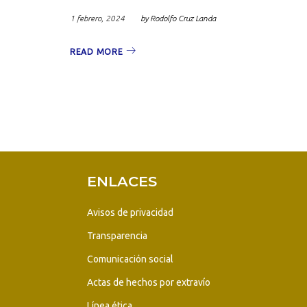
febre
1 febrero, 2024
by
Rodolfo Cruz Landa
READ MORE
2024
ENLACES
Avisos de privacidad
Transparencia
Comunicación social
Actas de hechos por extravío
Línea ética