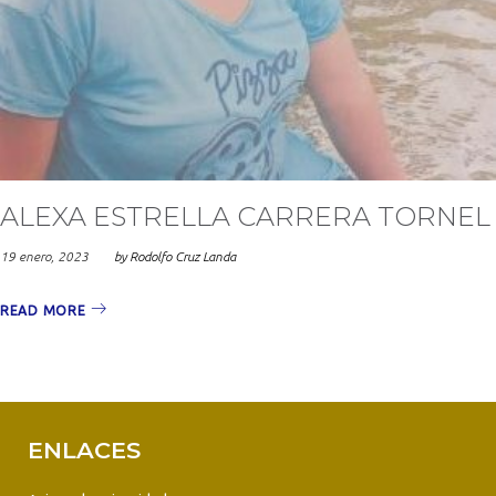
ALEXA ESTRELLA CARRERA TORNEL
19 enero, 2023
by
Rodolfo Cruz Landa
READ MORE
ENLACES