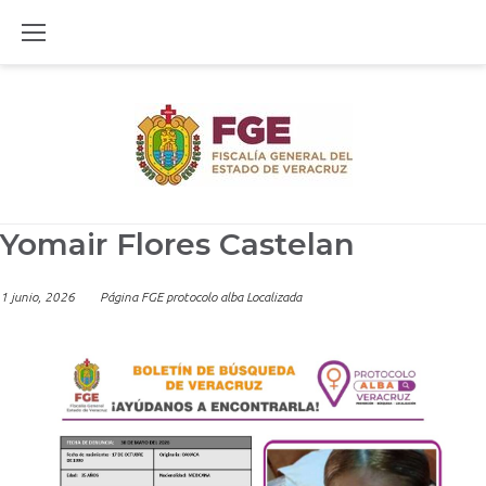
Skip
to
content
Yomair Flores Castelan
1 junio, 2026
Página FGE protocolo alba Localizada