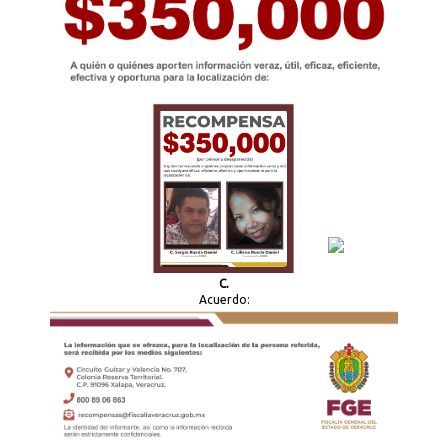
C.
Acuerdo: