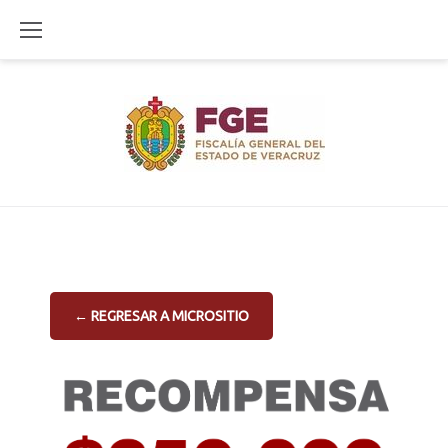
Skip
to
content
← REGRESAR A MICROSITIO