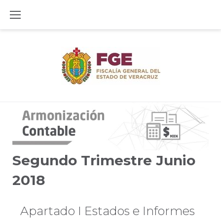
Skip
to
content
Segundo
Trimestre
Segundo Trimestre Junio
2018
Junio
Apartado I Estados e Informes