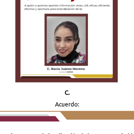
C.
Acuerdo: