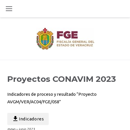
Skip
to
content
Proyectos
Proyectos CONAVIM 2023
Indicadores de proceso y resultado “Proyecto
CONAVIM
AVGM/VER/AC04/FGE/058”
2023
Indicadores
mayo – junio 2023