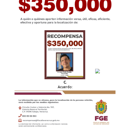
C.
Acuerdo: