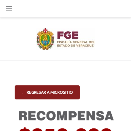
Skip
to
content
← REGRESAR A MICROSITIO