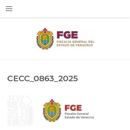
Skip
to
content
CECC_0863_2025