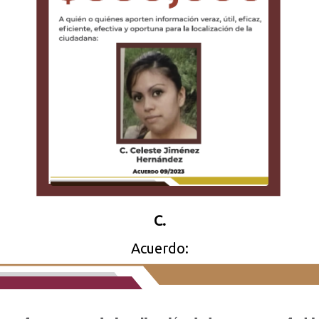
C.
Acuerdo: