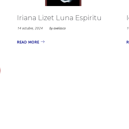
Iriana Lizet Luna Espiritu
14 octubre, 2024
by
avelasco
1
READ MORE
R