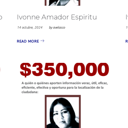
o
Ivonne Amador Espiritu
14 octubre, 2024
by
avelasco
1
READ MORE
R