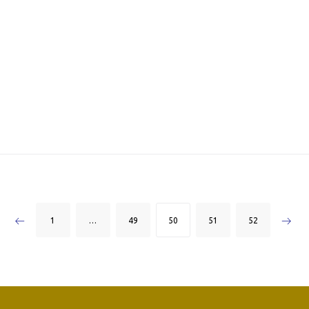
ón
1
…
49
50
51
52