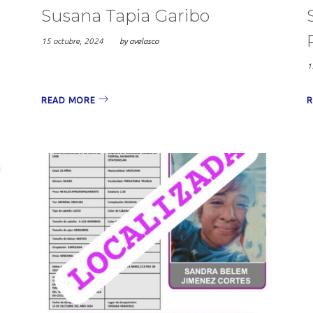
Susana Tapia Garibo
re,
15 octubre, 2024
by
avelasco
1
READ MORE
R